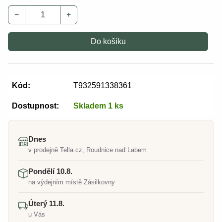
−
+
Do košíku
Kód:
T932591338361
Dostupnost:
Skladem 1 ks
Dnes
v prodejně Tella.cz, Roudnice nad Labem
Pondělí 10.8.
na výdejním místě Zásilkovny
Úterý 11.8.
u Vás