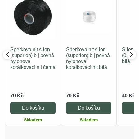
Šperková nit s-lon
Šperková nit s-lon
S-lon n
(superlon) b | pevná
(superlon) b | pevná
(0,30 m
nylonová
nylonová
bílá
korálkovací nit černá
korálkovací nit bílá
79 Kč
79 Kč
40 Kč
Do košíku
Do košíku
Do
Skladem
Skladem
S