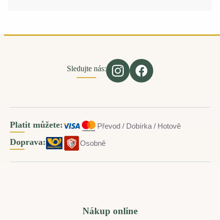
Sledujte nás:
Platit můžete:
Převod / Dobírka / Hotově
Doprava:
Osobně
Nákup online