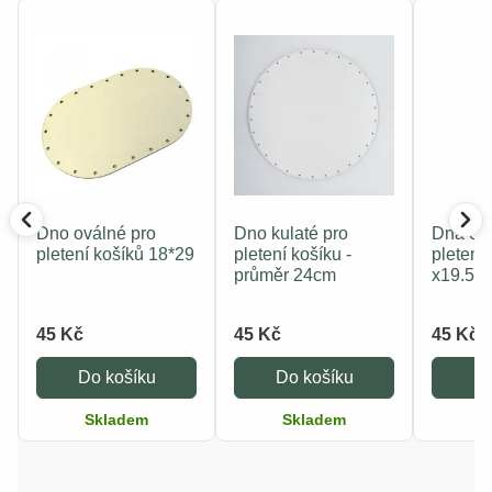
Dno oválné pro
Dno kulaté pro
Dna čtv
pletení košíků 18*29
pletení košíku -
pletení 
průměr 24cm
x19.5 
45 Kč
45 Kč
45 Kč
Do košíku
Do košíku
Do
Skladem
Skladem
S