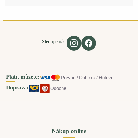
Sledujte nás:
Platit můžete:
Převod / Dobírka / Hotově
Doprava:
Osobně
Nákup online