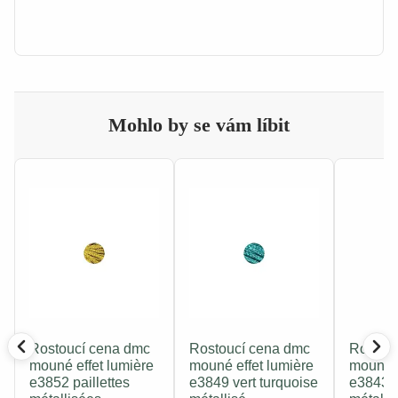
Mohlo by se vám líbit
Rostoucí cena dmc
Rostoucí cena dmc
Rostou
mouné effet lumière
mouné effet lumière
mouné e
e3852 paillettes
e3849 vert turquoise
e3843 b