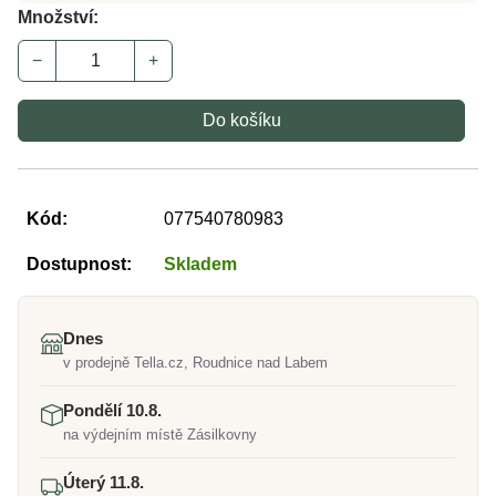
Množství:
−
+
Do košíku
Kód:
077540780983
Dostupnost:
Skladem
Dnes
v prodejně Tella.cz, Roudnice nad Labem
Pondělí 10.8.
na výdejním místě Zásilkovny
Úterý 11.8.