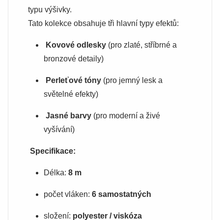
typu výšivky.
Tato kolekce obsahuje tři hlavní typy efektů:
Kovové odlesky
(pro zlaté, stříbrné a
bronzové detaily)
Perleťové tóny
(pro jemný lesk a
světelné efekty)
Jasné barvy
(pro moderní a živé
vyšívání)
Specifikace:
Délka:
8 m
počet vláken:
6 samostatných
složení:
polyester / viskóza