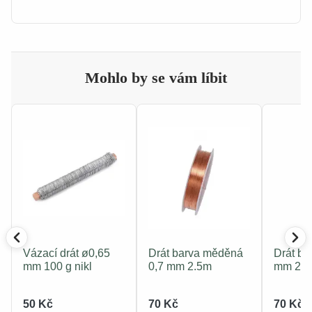
Mohlo by se vám líbit
Vázací drát ø0,65
Drát barva měděná
Drát ba
mm 100 g nikl
0,7 mm 2.5m
mm 2.
50 Kč
70 Kč
70 Kč