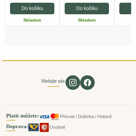
Do košíku
Do košíku
Do
Skladem
Skladem
S
Sledujte nás:
Platit můžete:
Převod / Dobírka / Hotově
Doprava:
Osobně