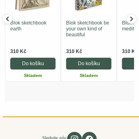
Blok sketchbook
Blok sketchbook be
Blok sk
earth
your own kind of
medita
beautiful
310 Kč
310 Kč
310 Kč
Do košíku
Do košíku
Do
Skladem
Skladem
S
Sledujte nás: