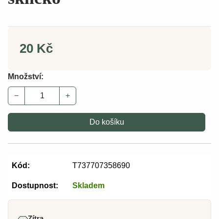
20 Kč
Množství:
−
+
Do košíku
Kód:
T737707358690
Dostupnost:
Skladem
Zítra