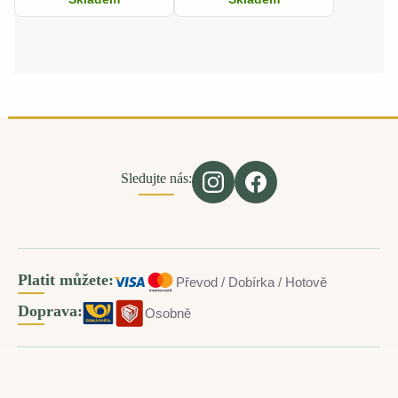
Sledujte nás:
Platit můžete:
Převod / Dobírka / Hotově
Doprava:
Osobně