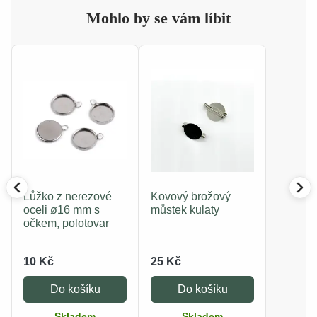
Mohlo by se vám líbit
Lůžko z nerezové
Kovový brožový
oceli ø16 mm s
můstek kulaty
očkem, polotovar
10 Kč
25 Kč
Do košíku
Do košíku
Skladem
Skladem