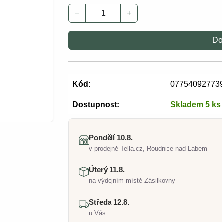
−
+
Do
Kód:
07754092773
Dostupnost:
Skladem 5 ks
Pondělí 10.8.
v prodejně Tella.cz, Roudnice nad Labem
Úterý 11.8.
na výdejním místě Zásilkovny
Středa 12.8.
u Vás