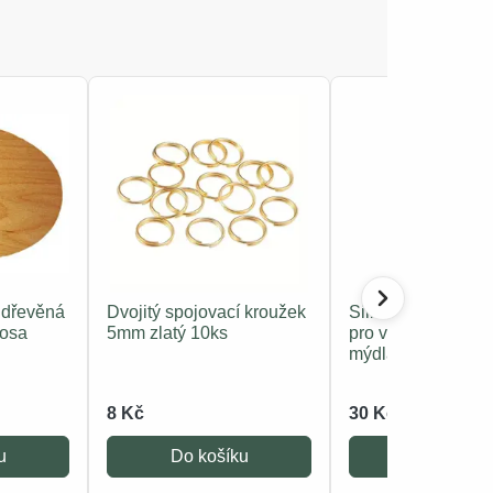
 dřevěná
Dvojitý spojovací kroužek
Silikonová forma k
rosa
5mm zlatý 10ks
pro výrobu svíček
mýdla
8 Kč
30 Kč
u
Do košíku
Do košíku