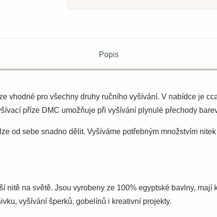
Popis
říze vhodné pro všechny druhy ručního vyšívání. V nabídce je c
šívací příze DMC umožňuje při vyšívání plynulé přechody barev
é lze od sebe snadno dělit. Vyšíváme potřebným množstvím nitek 
ší nitě na světě. Jsou vyrobeny ze 100% egyptské bavlny, mají 
vku, vyšívání šperků, gobelínů i kreativní projekty.