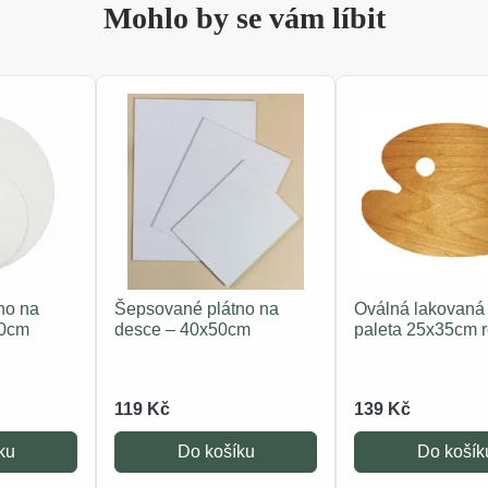
Mohlo by se vám líbit
no na
Šepsované plátno na
Oválná lakovaná
40cm
desce – 40x50cm
paleta 25x35cm 
119 Kč
139 Kč
ku
Do košíku
Do košík