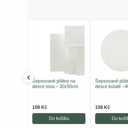
Šepsované plátno na
Šepsované plát
desce rosa – 30x50cm
desce kulaté –
108 Kč
108 Kč
Do košíku
Do koší