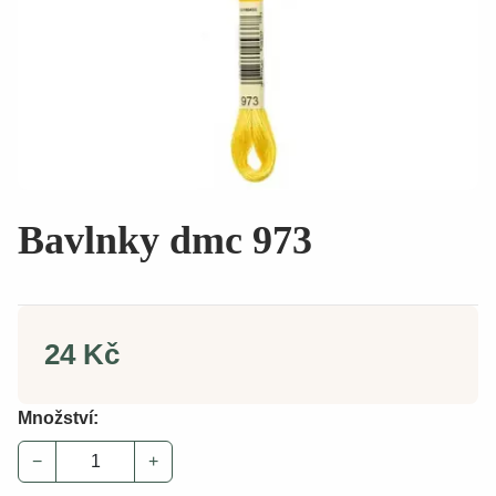
Bavlnky dmc 973
24 Kč
Množství:
−
+