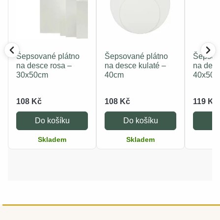
Šepsované plátno
Šepsované plátno
Šepsov
na desce rosa –
na desce kulaté –
na desc
30x50cm
40cm
40x50
108 Kč
108 Kč
119 Kč
Do košíku
Do košíku
Do
Skladem
Skladem
S