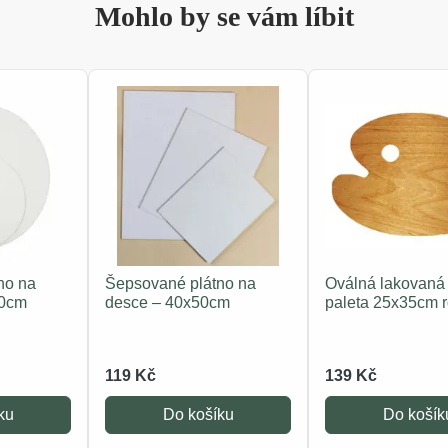
Mohlo by se vám líbit
no na
Šepsované plátno na
Oválná lakovaná
40cm
desce – 40x50cm
paleta 25x35cm 
119 Kč
139 Kč
ku
Do košíku
Do košík