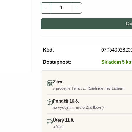
−
+
Do
Kód:
07754092820
Dostupnost:
Skladem 5 ks
Zítra
v prodejně Tella.cz, Roudnice nad Labem
Pondělí 10.8.
na výdejním místě Zásilkovny
Úterý 11.8.
u Vás