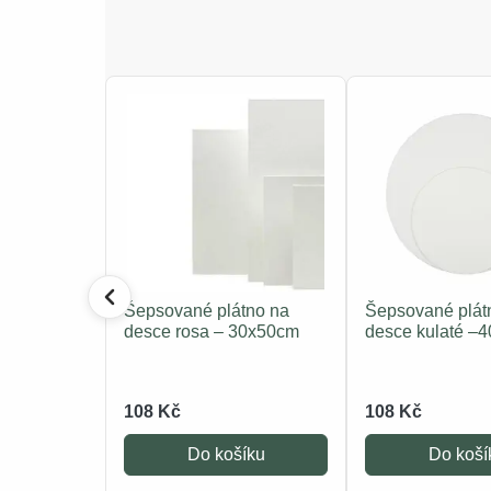
Šepsované plátno na
Šepsované plát
desce rosa – 30x50cm
desce kulaté –
108 Kč
108 Kč
Do košíku
Do koší