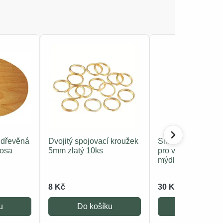
 dřevěná
Dvojitý spojovací kroužek
Silikonová forma k
rosa
5mm zlatý 10ks
pro výrobu svíček
mýdla
8 Kč
30 Kč
u
Do košíku
Do košíku