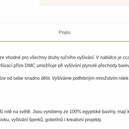
Popis
říze vhodné pro všechny druhy ručního vyšívání. V nabídce je c
šívací příze DMC umožňuje při vyšívání plynulé přechody barev
é lze od sebe snadno dělit. Vyšíváme potřebným množstvím nitek 
ší nitě na světě. Jsou vyrobeny ze 100% egyptské bavlny, mají 
vku, vyšívání šperků, gobelínů i kreativní projekty.