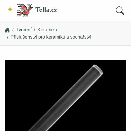
Tella.cz
Tvoření
Keramika
Příslušenství pro keramiku a sochařství