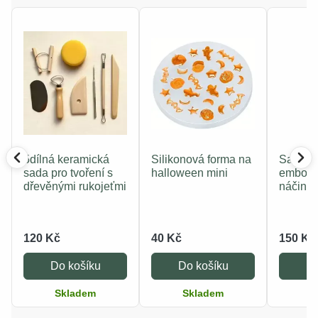
5dílná keramická
Silikonová forma na
Sada t
sada pro tvoření s
halloween mini
emboso
dřevěnými rukojeťmi
náčiní 
120 Kč
40 Kč
150 Kč
Do košíku
Do košíku
Do
Skladem
Skladem
S