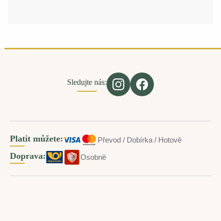
Sledujte nás:
Platit můžete:
Převod / Dobírka / Hotově
Doprava:
Osobně