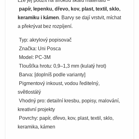
Lze jej použít na širokou škálu materiálů –
papír, lepenku, dřevo, kov, plast, textil, sklo,
keramiku i kámen
. Barvy se dají vrstvit, míchat
a překrývat bez rozpíjení.
Typ: akrylový popisovač
Značka: Uni Posca
Model: PC-3M
Tloušťka hrotu: 0,9–1,3 mm (kulatý hrot)
Barva: [doplníš podle varianty]
Pigmentový inkoust, vodou ředitelný,
světlostálý
Vhodný pro: detailní kresbu, popisy, malování,
kreativní projekty
Povrchy: papír, dřevo, kov, plast, textil, sklo,
keramika, kámen