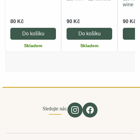
wine
80 Kč
90 Kč
90 Kč
Do košíku
Do košíku
Do
Skladem
Skladem
S
Sledujte nás: