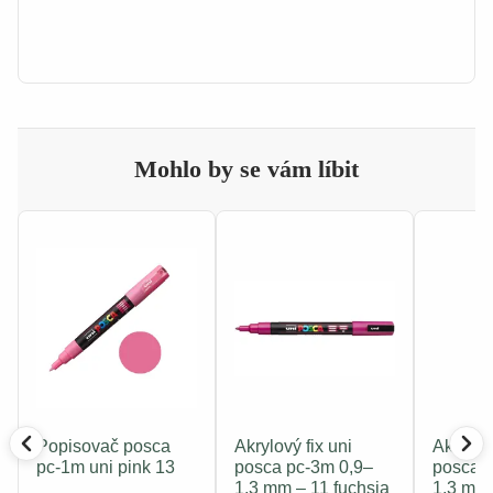
Mohlo by se vám líbit
Popisovač posca
Akrylový fix uni
Akrylový
pc-1m uni pink 13
posca pc-3m 0,9–
posca 
1,3 mm – 11 fuchsia
1,3 mm 