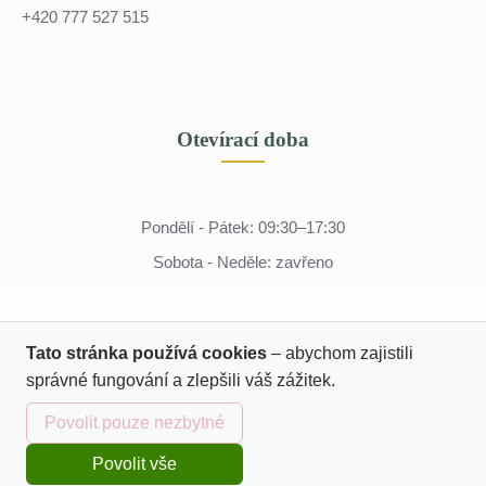
+420 777 527 515
Otevírací doba
Pondělí - Pátek: 09:30–17:30
Sobota - Neděle: zavřeno
Tato stránka používá cookies
– abychom zajistili
správné fungování a zlepšili váš zážitek.
Povolit pouze nezbytné
Povolit vše
Domů
Katalog
Kurzy
Košík
Přihlásit se
© 2022 - 2026 Tella
IČO: 07243774