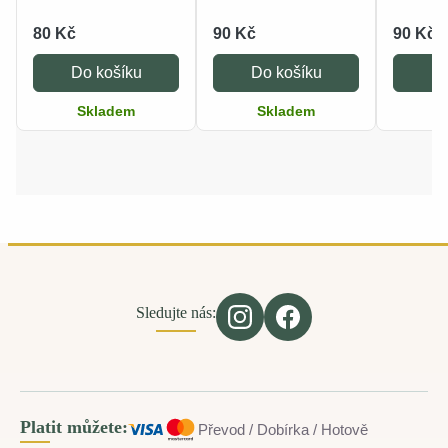
80 Kč
90 Kč
90 Kč
Do košíku
Do košíku
Do
Skladem
Skladem
S
Sledujte nás:
Platit můžete:
Převod / Dobírka / Hotově