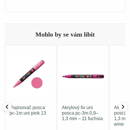
Mohlo by se vám líbit
Popisovač posca
Akrylový fix uni
Akrylový
pc-1m uni pink 13
posca pc-3m 0,9–
posca 
1,3 mm – 11 fuchsia
1,3 mm 
wine