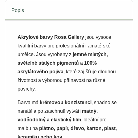
Popis
Akrylové barvy Rosa Gallery
jsou vysoce
kvalitní barvy pro profesionální i amatérské
umělce. Jsou vyrobeny z
jemně mletých,
světelně stálých pigmentů
a
100%
akrylátového pojiva
, které zajišťuje dlouhou
životnost a výbornou přilnavost na různé
povrchy.
Barva má
krémovou konzistenci
, snadno se
nanáší a po zaschnutí vytváří
matný,
voděodolný a elastický film
. Ideální pro
malbu na
plátno, papír, dřevo, karton, plast,
keramiku nebo kov
.