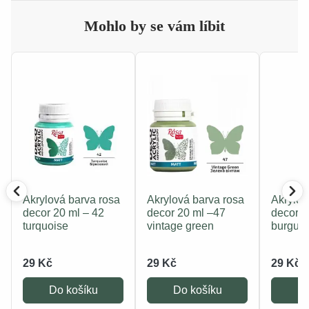
Mohlo by se vám líbit
Akrylová barva rosa
Akrylová barva rosa
Akrylov
decor 20 ml – 42
decor 20 ml –47
decor 2
turquoise
vintage green
burgun
29 Kč
29 Kč
29 Kč
Do košíku
Do košíku
Do