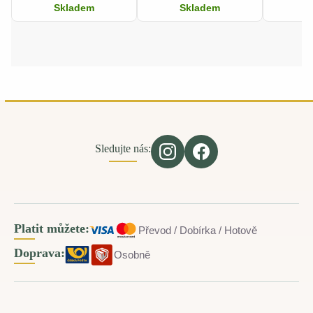
Skladem
Skladem
S
Sledujte nás:
Platit můžete:
Převod / Dobírka / Hotově
Doprava:
Osobně