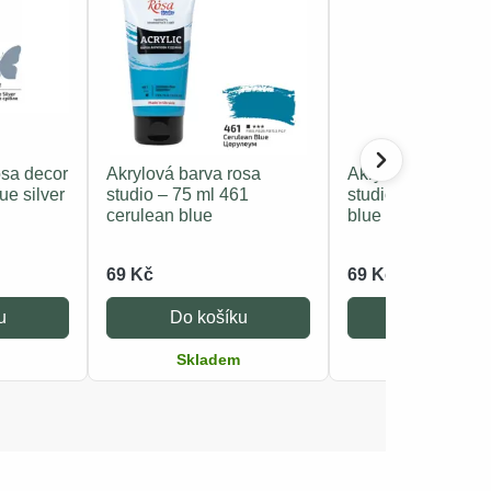
osa decor
Akrylová barva rosa
Akrylová barva ro
ue silver
studio – 75 ml 461
studio – 75 ml 460
cerulean blue
blue
69 Kč
69 Kč
u
Do košíku
Do košíku
Skladem
Skladem