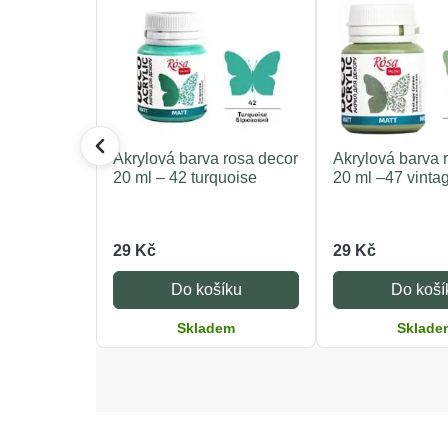
Akrylová barva rosa decor
Akrylová barva 
20 ml – 42 turquoise
20 ml –47 vinta
29 Kč
29 Kč
Do košíku
Do koší
Skladem
Sklade