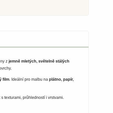
eny z
jemně mletých, světelně stálých
ovrchy.
 film
. Ideální pro malbu na
plátno, papír,
 texturami, průhledností i vrstvami.