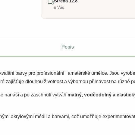
Středa 12.8.
u Vás
Popis
valitní barvy pro profesionální i amatérské umělce. Jsou vyrob
eré zajišťuje dlouhou životnost a výbornou přilnavost na různé p
se nanáší a po zaschnutí vytváří
matný, voděodolný a elastický
nými akrylovými médii a barvami, což umožňuje experimentovat s