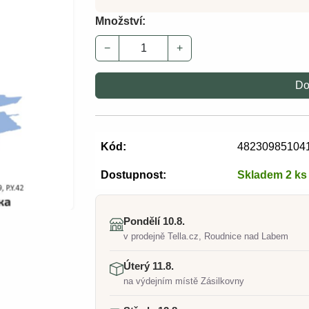
Množství:
−
+
Do
Kód:
48230985104
Dostupnost:
Skladem 2 ks
Pondělí 10.8.
v prodejně Tella.cz, Roudnice nad Labem
Úterý 11.8.
na výdejním místě Zásilkovny