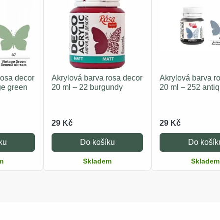
rosa decor
Akrylová barva rosa decor
Akrylová barva r
ge green
20 ml – 22 burgundy
20 ml – 252 antiq
29 Kč
29 Kč
ku
Do košíku
Do košík
m
Skladem
Skladem