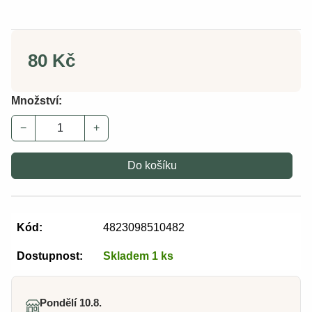
80 Kč
Množství:
−
+
Do košíku
Kód:
4823098510482
Dostupnost:
Skladem 1 ks
Pondělí 10.8.