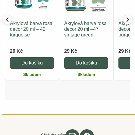
Akrylová barva rosa
Akrylová barva rosa
Akrylov
decor 20 ml – 42
decor 20 ml –47
decor 2
turquoise
vintage green
burgun
29 Kč
29 Kč
29 Kč
Do košíku
Do košíku
Do
Skladem
Skladem
S