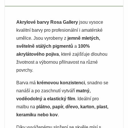
Akrylové barvy Rosa Gallery
jsou vysoce
kvalitní barvy pro profesionální i amatérské
umělce. Jsou vyrobeny z
jemně mletých,
světelně stálých pigmentů
a
100%
akrylátového pojiva
, které zajišťuje dlouhou
životnost a výbornou přilnavost na různé
povrchy.
Barva má
krémovou konzistenci
, snadno se
nanáší a po zaschnutí vytváří
matný,
voděodolný a elastický film
. Ideální pro
malbu na
plátno, papír, dřevo, karton, plast,
keramiku nebo kov
.
Díky vyváženému složení se skvěle mísí s