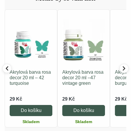
Akrylová barva rosa
Akrylová barva rosa
Akrylov
decor 20 ml – 42
decor 20 ml –47
decor 2
turquoise
vintage green
burgun
29 Kč
29 Kč
29 Kč
Do košíku
Do košíku
Do
Skladem
Skladem
S