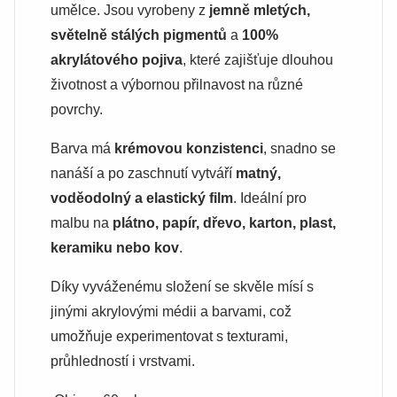
umělce. Jsou vyrobeny z
jemně mletých,
světelně stálých pigmentů
a
100%
akrylátového pojiva
, které zajišťuje dlouhou
životnost a výbornou přilnavost na různé
povrchy.
Barva má
krémovou konzistenci
, snadno se
nanáší a po zaschnutí vytváří
matný,
voděodolný a elastický film
. Ideální pro
malbu na
plátno, papír, dřevo, karton, plast,
keramiku nebo kov
.
Díky vyváženému složení se skvěle mísí s
jinými akrylovými médii a barvami, což
umožňuje experimentovat s texturami,
průhledností i vrstvami.