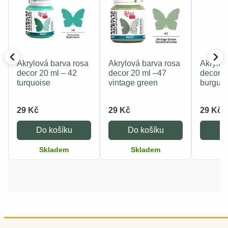
Akrylová barva rosa
Akrylová barva rosa
Akrylov
decor 20 ml – 42
decor 20 ml –47
decor 2
turquoise
vintage green
burgun
29 Kč
29 Kč
29 Kč
Do košíku
Do košíku
Do
Skladem
Skladem
S