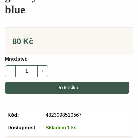
blue
80 Kč
Množství:
−
+
Do košíku
Kód:
4823098510567
Dostupnost:
Skladem 1 ks